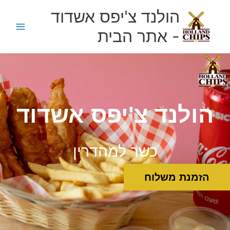
ילוג
Main
הולנד צ'יפס אשדוד
תוכן
Menu
- אתר הבית
הולנד צ'יפס אשדוד
כשר למהדרין
הזמנת משלוח